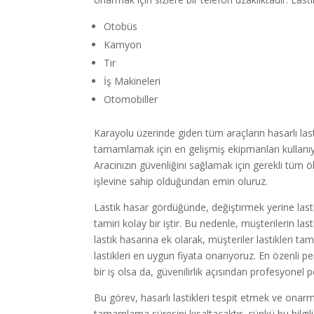
Otobüs
Kamyon
Tır
İş Makineleri
Otomobiller
Karayolu üzerinde giden tüm araçların hasarlı lasti
tamamlamak için en gelişmiş ekipmanları kullanıyo
Aracınızın güvenliğini sağlamak için gerekli tüm ölç
işlevine sahip olduğundan emin oluruz.
Lastik hasar gördüğünde, değiştirmek yerine lastiğ
tamiri kolay bir iştir. Bu nedenle, müşterilerin l
lastik hasarına ek olarak, müşteriler lastikleri ta
lastikleri en uygun fiyata onarıyoruz. En özenli p
bir iş olsa da, güvenilirlik açısından profesyonel p
Bu görev, hasarlı lastikleri tespit etmek ve onar
tamamlama süresini kısaltacaktır, çünkü bu bilgili