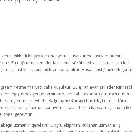
klerini dikkatli bir şekilde onarıyoruz. Kısa sürede lastik onarımını
ruz. En doğru malzemeler lastiklerin sökülmesi ve takılması için kullanı
ümler, lastikler sabitlendikten sonra alınır. Hasarlı lastiğinizin ilk günü
i tamir etme maliyeti daha düşüktür. Bu işi anlayan şirketler için lasti
astikleri değiştirmek yerine tamir etmeleri daha ekonomiktir. Bazı durum
mir etmeye daha meyillidir.
Kağıthane Sanayi
Lastikçi
olarak, tüm
ersoneli ile en iyi hizmeti sunuyoruz. Lastik tamiri kapsam açısından ko
ersonel gerektirir.
mak için uzmanlık gerektirir. Doğru ekipmanı kullanan uzmanlar işi
 çalışanların kolayca tamamlayabileceği bir iştir. Bazı durumlarda lasti